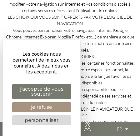
modifier votre navigation sur internet et vos conditions d’accès à
certains services nécessitant l’utilisation de cookies.
LES CHOIX QUI VOUS SONT OFFERTS PAR VOTRE LOGICIEL DE
NAVIGATION
Vous pouvez personnaliser votre navigateur internet (Google
Chrome, Internet Explorer, Mozilla Firefox etc…) de manière à ce que
des cookies soient enregistrés dans votre terminal ou au contraire
qu’ils soient refusés.
Les cookies nous
LE REFUS DES COOKIES
permettent de mieux vous
Si vous refusez l’enregistrement de cookies, certaines fonctionnalités,
connaître. Aidez-nous en
comme l’identification / connexion à votre espace personnel, la
les acceptant.
personnalisation de votre navigation (choix de la langue favorite par
exemple) ne seront plus disponibles.
j'accepte de vous
La société exploitante décline toute responsabilité pour les
soutenir
conséquences liées au fonctionnement dégradé de ses services et
fonctionnalités dues au refus du cookie.
je refuse
COMMENT EXERCER VOS CHOIX, SELON LE NAVIGATEUR QUE
VOUS UTILISEZ ?
personnaliser
Pour la gestion des cookies et de vos choix, la configuration de
chaque navigateur est différente. Elle est décrite dans le menu d’aide
FR
de votre navigateur qui vous permettra de savoir de quelle manière